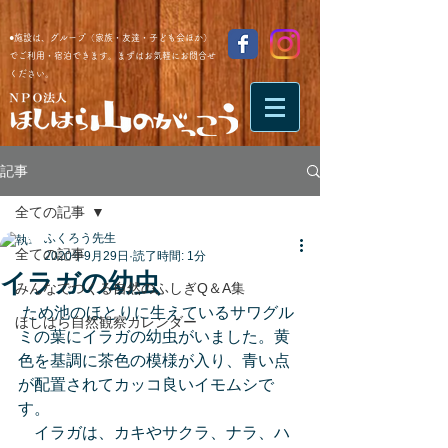
●施設は、グループ（家族・友達・子ども会ほか）
でご利用・宿泊できます。まずはお気軽にお問合せ
ください。
記事
全ての記事
ふくろう先生
全ての記事
2020年9月29日
読了時間: 1分
イラガの幼虫
みんなでつくる自然のふしぎQ＆A集
 ため池のほとりに生えているサワグル
ほしはら自然観察カレンダー
ミの葉にイラガの幼虫がいました。黄
色を基調に茶色の模様が入り、青い点
が配置されてカッコ良いイモムシで
す。
　イラガは、カキやサクラ、ナラ、ハ