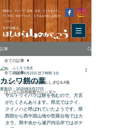
●施設は、グループ（家族・友達・子ども会ほか）
でご利用・宿泊できます。まずはお気軽にお問合せ
ください。
記事
全ての記事
ふくろう先生
全ての記事
2020年6月22日
読了時間: 1分
カシワ餅の葉
みんなでつくる自然のふしぎQ＆A集
更新日：
2020年9月27日
ほしはら自然観察カレンダー
サルトリイバラは餅を包むので、方言
がたくさんあります。県北ではクイ、
クイノハと呼ばれていたようです。県
西部から西中国山地や世羅台地ではカ
タラ、県中央から瀬戸内沿岸ではボテ