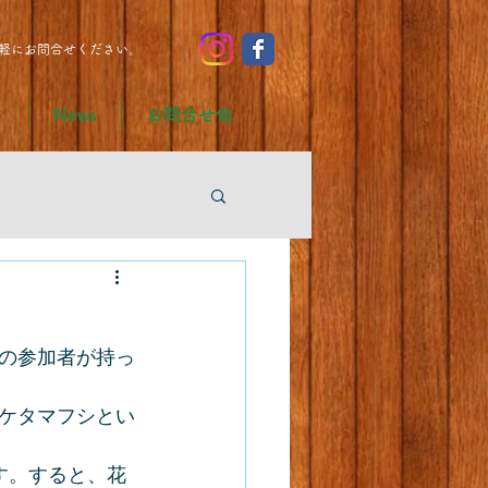
軽にお問合せください。
り
News
お問合せ他
の参加者が持っ
ケタマフシとい
す。すると、花