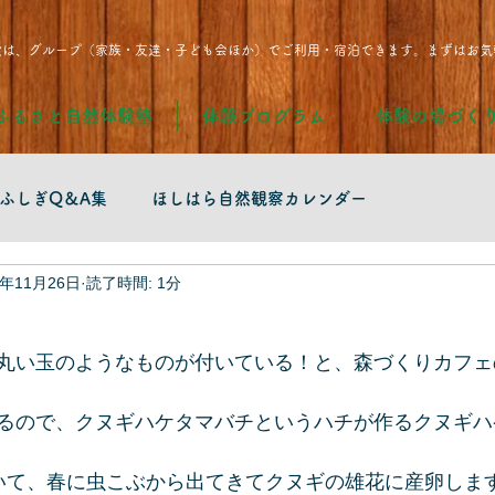
設は、グループ（家族・友達・子ども会ほか）でご利用・宿泊できます。まずはお気
ふるさと自然体験塾
体験プログラム
体験の場づく
ふしぎQ＆A集
ほしはら自然観察カレンダー
3年11月26日
読了時間: 1分
丸い玉のようなものが付いている！と、森づくりカフェ
るので、クヌギハケタマバチというハチが作るクヌギハ
いて、春に虫こぶから出てきてクヌギの雄花に産卵しま