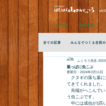
●施
HOME
施設利用
全ての記事
みんなでつくる自然の
ふくろう先生
202
葉っぱに虫こぶ
更新日：
2024年3月11日
　クヌギの落ち葉に
てきてくれました。
　先端がへこんでい
う虫こぶです。
　中には成虫が1匹