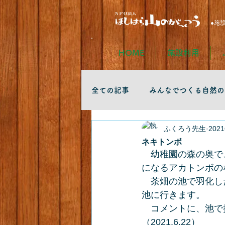
●施
HOME
施設利用
全ての記事
みんなでつくる自然の
ふくろう先生
202
ネキトンボ
　幼稚園の森の奥で
になるアカトンボの
　茶畑の池で羽化し
池に行きます。
　コメントに、池で
（2021.6.22）