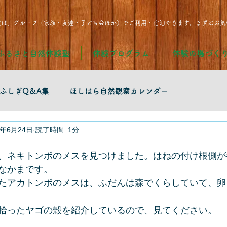
設は、グループ（家族・友達・子ども会ほか）でご利用・宿泊できます。まずはお気
ふるさと自然体験塾
体験プログラム
体験の場づく
ふしぎQ＆A集
ほしはら自然観察カレンダー
1年6月24日
読了時間: 1分
、ネキトンボのメスを見つけました。はねの付け根側が
なかまです。
たアカトンボのメスは、ふだんは森でくらしていて、卵
拾ったヤゴの殻を紹介しているので、見てください。