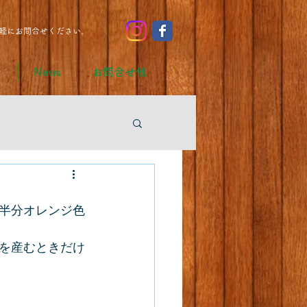
軽にお問合せください。
り
News
お問合せ他
半分オレンジ色
を産むときだけ