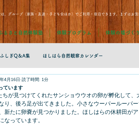
設は、グループ（家族・友達・子ども会ほか）でご利用・宿泊できます。まずはお気
ふるさと自然体験塾
体験プログラム
体験の場づく
ふしぎQ＆A集
ほしはら自然観察カレンダー
3年4月16日
読了時間: 1分
っています
もたちが見つけてくれたサンショウウオの卵が孵化して、
なり、後ろ足が出てきました。小さなウーパールーパー
、新たに卵嚢が見つかりました。ほしはらの休耕田がア
になっています。