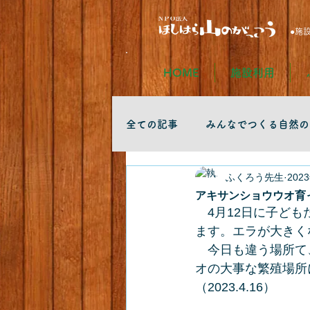
●施
HOME
施設利用
全ての記事
みんなでつくる自然の
ふくろう先生
202
アキサンショウウオ育
　4月12日に子ど
ます。エラが大きく
　今日も違う場所て
オの大事な繁殖場所
（2023.4.16）