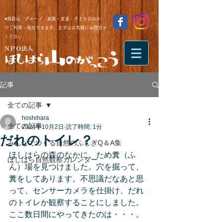
●施設は、グループ（家族・友達・子ども会ほか）
でご利用・宿泊できます。まずはお気軽にお問合せ
ください。
記事
全ての記事
hoshihara
全ての記事
2024年10月2日
読了時間: 1分
だれのトイレ？
みんなでつくる自然のふしぎQ＆A集
ほしはらの森のなかに、ため糞（ふ
ほしはら自然観察カレンダー
ん）場を見つけました。穴を掘って、
糞をしてあります。不思議だなあと思
って、センサーカメラを仕掛け、だれ
のトイレか観察することにしました。
ここ数日間にやってきたのは・・・。